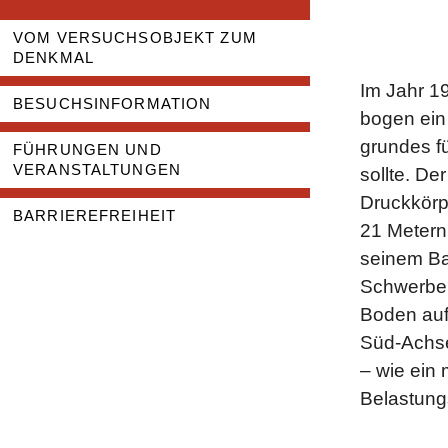
VOM VERSUCHSOBJEKT ZUM
DENKMAL
Im Jahr 1
BESUCHS­INFORMATION
bogen ein 
grundes f
FÜHRUNGEN UND
VERANSTALTUNGEN
sollte. De
Druck­kör
BARRIEREFREIHEIT
21 Metern.
seinem Ba
Schwer­bel
Boden auf
Süd-Achse 
– wie ein
Belastung