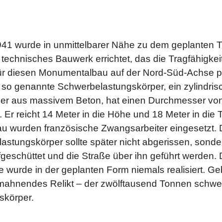
941 wurde in unmittel­barer Nähe zu dem geplanten 
tech­nisches Bauwerk errichtet, das die Trag­fähigke
ür diesen Monumental­bau auf der Nord-Süd-Achse p
r so genannte Schwer­belastungs­körper, ein zylindris
per aus massivem Beton, hat einen Durch­messer vo
 Er reicht 14 Meter in die Höhe und 18 Meter in die T
u wurden französische Zwangs­arbeiter eingesetzt. 
astungs­körper sollte später nicht abgerissen, sonde
geschüttet und die Straße über ihn geführt werden. 
wurde in der geplanten Form niemals realisiert. Geb
 mahnendes Relikt – der zwölf­tausend Tonnen schwe
skörper.