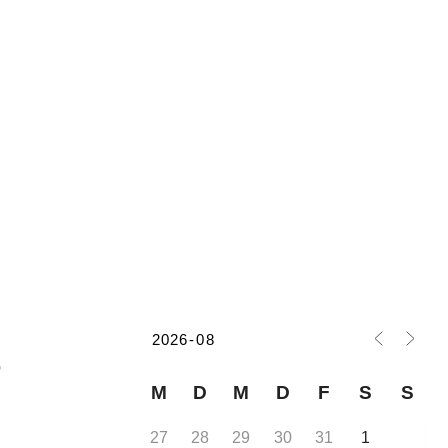
r
M
D
M
D
F
S
S
27
28
29
30
31
1
2