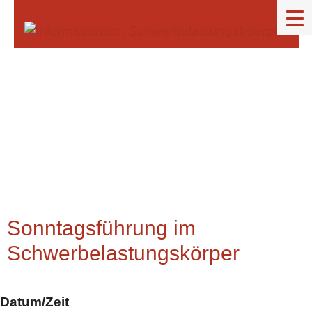
Zum
content
Inhalt
springen
Sonntagsführung im
Schwerbelastungskörper
Datum/Zeit